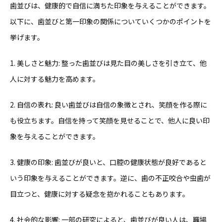
歯
並びは、健康的で自信に満ちた印象を与えることができます。
以下に、歯並びと第一印象の関係についていくつかのポイントを
挙
げます。
1. 美しさと魅力: 整った歯並びは見た目の美しさを引き立て、他
人に対する魅力を高
めます。
2. 自信の表れ: 良い歯並びは自信の象徴とされ、笑顔を作る際に
も役立ちます。自
信を持って笑顔を見せることで、他人に良い印
象を与えることがで
きます。
3. 健康の印象: 歯並びが良いと、口腔の健康状態が良好であると
いう印象を与える
ことができます。逆に、歯の不正咬合や虫歯が
目立つと、健康に対
する疑念を抱かれることもあります。
4. 社会的な影響: 一部の研究によると、歯並びが良い人は、職場